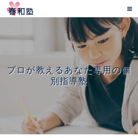
理念・6つの安心
春和塾の学習法
受講料
プロが教えるあなた専用の個
お知らせ
別指導塾
校舎情報
会社概要
お問い合わせ